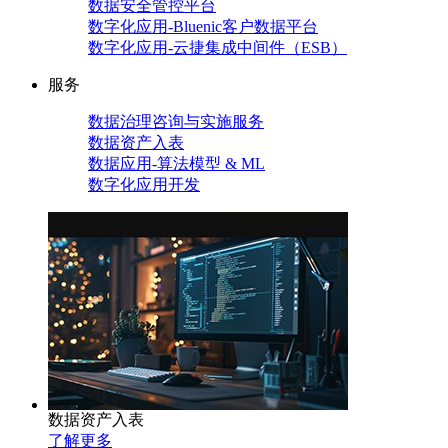
数据安全管控平台
数字化应用-Bluenic客户数据平台
数字化应用-云捷集成中间件（ESB）
服务
数据治理咨询与实施服务
数据资产入表
数据应用-算法模型 & ML
数字化应用开发
数据资产入表
了解更多