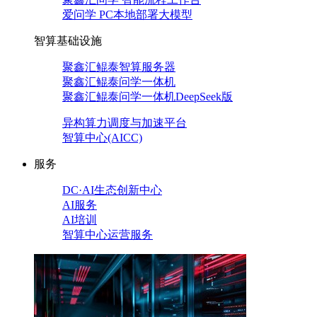
爱问学 PC本地部署大模型
智算基础设施
聚鑫汇鲲泰智算服务器
聚鑫汇鲲泰问学一体机
聚鑫汇鲲泰问学一体机DeepSeek版
异构算力调度与加速平台
智算中心(AICC)
服务
DC·AI生态创新中心
AI服务
AI培训
智算中心运营服务