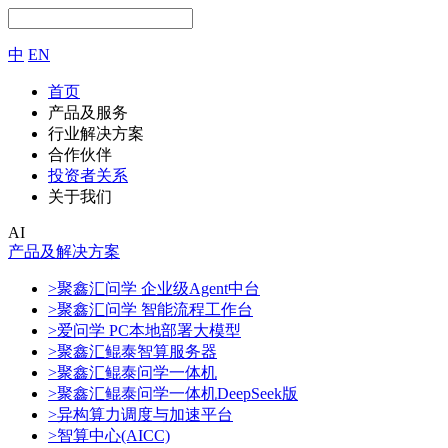
中
EN
首页
产品及服务
行业解决方案
合作伙伴
投资者关系
关于我们
AI
产品及解决方案
>聚鑫汇问学 企业级Agent中台
>聚鑫汇问学 智能流程工作台
>爱问学 PC本地部署大模型
>聚鑫汇鲲泰智算服务器
>聚鑫汇鲲泰问学一体机
>聚鑫汇鲲泰问学一体机DeepSeek版
>异构算力调度与加速平台
>智算中心(AICC)