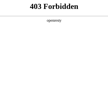
产品及服务
行业解决方案
合作伙伴
投资者关系
是聚鑫汇数码的重要发展战略之一。聚鑫汇数码在遵从适用的国家和地区法律
、可持续、可信赖的网络安全与隐私保护保障体系，并积极地与有
私保护的重要性，致力于保护消费者、客户、供应商、合作